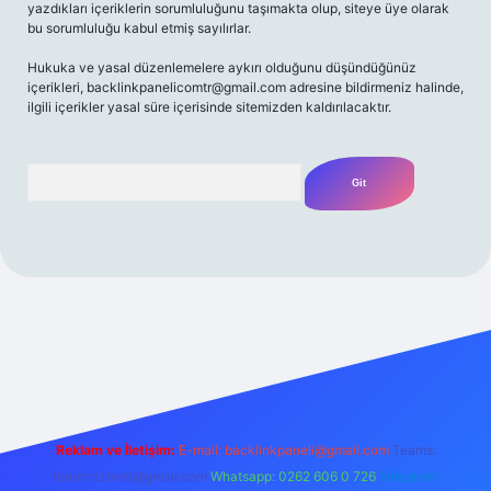
yazdıkları içeriklerin sorumluluğunu taşımakta olup, siteye üye olarak
bu sorumluluğu kabul etmiş sayılırlar.
Hukuka ve yasal düzenlemelere aykırı olduğunu düşündüğünüz
içerikleri,
backlinkpanelicomtr@gmail.com
adresine bildirmeniz halinde,
ilgili içerikler yasal süre içerisinde sitemizden kaldırılacaktır.
Arama
iriş adresi
Reklam ve İletişim:
E-mail:
backlinkpaneli@gmail.com
Teams:
forumhizmeti@gmail.com
Whatsapp: 0262 606 0 726
Telegram: