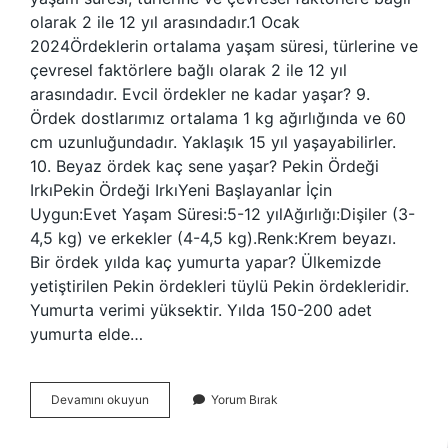
olarak 2 ile 12 yıl arasındadır.1 Ocak
2024Ördeklerin ortalama yaşam süresi, türlerine ve
çevresel faktörlere bağlı olarak 2 ile 12 yıl
arasındadır. Evcil ördekler ne kadar yaşar? 9.
Ördek dostlarımız ortalama 1 kg ağırlığında ve 60
cm uzunluğundadır. Yaklaşık 15 yıl yaşayabilirler.
10. Beyaz ördek kaç sene yaşar? Pekin Ördeği
IrkıPekin Ördeği IrkıYeni Başlayanlar İçin
Uygun:Evet Yaşam Süresi:5-12 yılAğırlığı:Dişiler (3-
4,5 kg) ve erkekler (4-4,5 kg).Renk:Krem beyazı.
Bir ördek yılda kaç yumurta yapar? Ülkemizde
yetiştirilen Pekin ördekleri tüylü Pekin ördekleridir.
Yumurta verimi yüksektir. Yılda 150-200 adet
yumurta elde…
Bir
Devamını okuyun
Yorum Bırak
Ördeğin
Ömrü