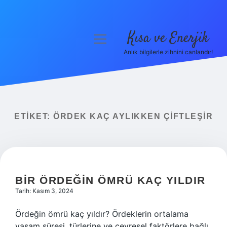
Kısa ve Enerjik
menüyü
aç
Anlık bilgilerle zihnini canlandır!
Anasayfa
Gizlilik Politikası
Yasal Uyarı
ETIKET:
ÖRDEK KAÇ AYLIKKEN ÇIFTLEŞIR
Hakkımızda
BIR ÖRDEĞIN ÖMRÜ KAÇ YILDIR
Tarih: Kasım 3, 2024
Ördeğin ömrü kaç yıldır? Ördeklerin ortalama
yaşam süresi, türlerine ve çevresel faktörlere bağlı