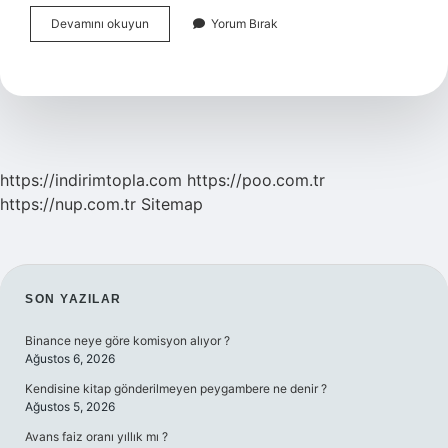
Rahmet
Devamını okuyun
Yorum Bırak
Kelimesinden
Ne
Anlıyorsunuz
https://indirimtopla.com
https://poo.com.tr
https://nup.com.tr
Sitemap
SIDEBAR
SON YAZILAR
Binance neye göre komisyon alıyor ?
Ağustos 6, 2026
Kendisine kitap gönderilmeyen peygambere ne denir ?
Ağustos 5, 2026
Avans faiz oranı yıllık mı ?