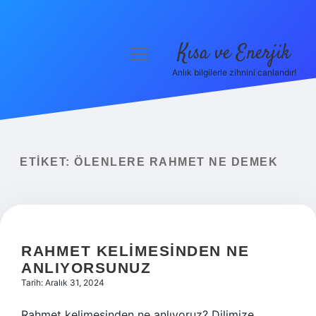
Kısa ve Enerjik
menüyü
aç
Anlık bilgilerle zihnini canlandır!
Anasayfa
Gizlilik Politikası
Yasal Uyarı
ETIKET:
ÖLENLERE RAHMET NE DEMEK
Hakkımızda
RAHMET KELIMESINDEN NE
ANLIYORSUNUZ
Tarih: Aralık 31, 2024
Rahmet kelimesinden ne anlıyoruz? Dilimize