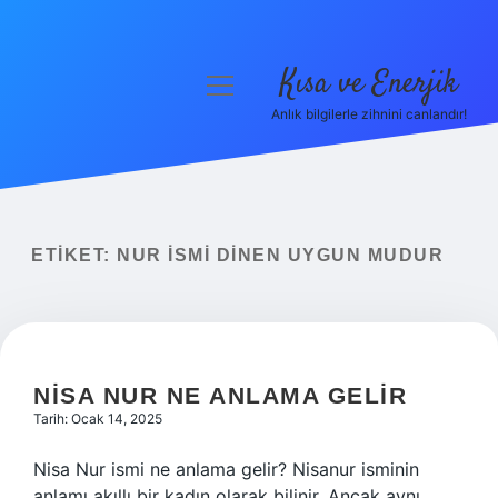
Kısa ve Enerjik
menüyü
aç
Anlık bilgilerle zihnini canlandır!
Anasayfa
Gizlilik Politikası
Yasal Uyarı
ETIKET:
NUR ISMI DINEN UYGUN MUDUR
Hakkımızda
NISA NUR NE ANLAMA GELIR
Tarih: Ocak 14, 2025
Nisa Nur ismi ne anlama gelir? Nisanur isminin
anlamı akıllı bir kadın olarak bilinir. Ancak aynı