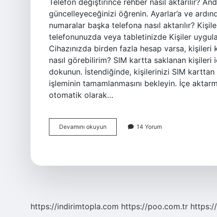
Telefon değiştirince rehber nasıl aktarılır? A
güncelleyeceğinizi öğrenin. Ayarlar’a ve ardın
numaralar başka telefona nasıl aktarılır? Kişile
telefonunuzda veya tabletinizde Kişiler uygul
Cihazınızda birden fazla hesap varsa, kişileri 
nasıl görebilirim? SIM kartta saklanan kişileri i
dokunun. İstendiğinde, kişilerinizi SIM kartta
işleminin tamamlanmasını bekleyin. İçe aktarm
otomatik olarak…
Telefon
Devamını okuyun
14 Yorum
Numaraları
Sim
Karta
Nasıl
Aktarılır
https://indirimtopla.com
https://poo.com.tr
https:/