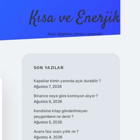
Kısa ve Enerjik
Anlık bilgilerle zihnini canlandır!
ilbet yeni giriş adres
SIDEBAR
SON YAZILAR
Kapalılar kimin yanında açık durabilir ?
Ağustos 7, 2026
Binance neye göre komisyon alıyor ?
Ağustos 6, 2026
Kendisine kitap gönderilmeyen
peygambere ne denir ?
Ağustos 5, 2026
Avans faiz oranı yıllık mı ?
Ağustos 4, 2026