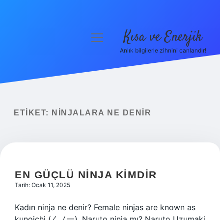
Kısa ve Enerjik
menüyü
aç
Anlık bilgilerle zihnini canlandır!
Anasayfa
Gizlilik Politikası
Yasal Uyarı
ETIKET:
NINJALARA NE DENIR
Hakkımızda
EN GÜÇLÜ NINJA KIMDIR
Tarih: Ocak 11, 2025
Kadın ninja ne denir? Female ninjas are known as
kunoichi (くノ一). Naruto ninja mı? Naruto Uzumaki