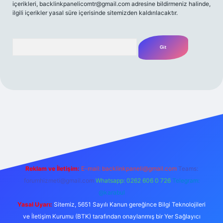
içerikleri,
backlinkpanelicomtr@gmail.com
adresine bildirmeniz halinde,
ilgili içerikler yasal süre içerisinde sitemizden kaldırılacaktır.
Arama
riş adresi
Reklam ve İletişim:
E-mail:
backlinkpaneli@gmail.com
Teams:
forumhizmeti@gmail.com
Whatsapp: 0262 606 0 726
Telegram:
@karabul
Yasal Uyarı:
Sitemiz, 5651 Sayılı Kanun gereğince Bilgi Teknolojileri
ve İletişim Kurumu (BTK) tarafından onaylanmış bir Yer Sağlayıcı