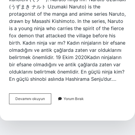
(うずまき ナルト Uzumaki Naruto) is the
protagonist of the manga and anime series Naruto,
drawn by Masashi Kishimoto. In the series, Naruto
is a young ninja who carries the spirit of the fierce
fox demon that attacked the village before his
birth. Kadın ninja var mı? Kadın ninjaların bir efsane
olmadığını ve antik çağlarda zaten var olduklarını
belirtmek önemlidir. 19 Ekim 2020Kadın ninjaların
bir efsane olmadığını ve antik çağlarda zaten var
olduklarını belirtmek önemlidir. En güçlü ninja kim?
En güçlü shinobi aslında Hashirama Senju’dur.…
En
Devamını okuyun
Yorum Bırak
Güçlü
Ninja
Kimdir