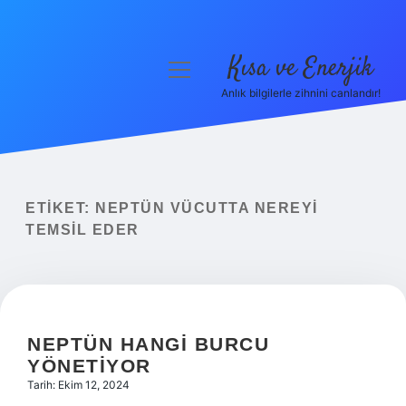
Kısa ve Enerjik
menüyü
aç
Anlık bilgilerle zihnini canlandır!
Anasayfa
Gizlilik Politikası
Yasal Uyarı
ETIKET:
NEPTÜN VÜCUTTA NEREYI
TEMSIL EDER
Hakkımızda
NEPTÜN HANGI BURCU
YÖNETIYOR
Tarih: Ekim 12, 2024