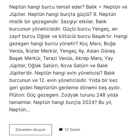
Neptün hangi burcu temsil eder? Balık = Neptün ve
Jüpiter. Neptün hangi burçta güçlü? 9. Neptün
mistik bir gezegendir. Sezgiyi etkiler. Balık
burcunun yöneticisidir. Güçlü burcu Yengeç, en
zayıf burcu Oğlak ve kötücül burcu Başak’tır. Hangi
gezegen hangi burcu yönetir? Koç Mars, Boğa
Venüs, İkizler Merkür, Yengeç Ay, Aslan Güneş.
Başak Merkür, Terazi Venüs, Akrep Mars, Yay
Jüpiter, Oğlak Satürn, Kova Satürn ve Balık
Jüpiter’dir. Neptün hangi evin yöneticisi? Balık
burcunun ve 12. evin yöneticisidir. Yılda bir kez
geri giden Neptün’ün gerileme dönemi beş aydır.
Plüton: Güç gezegeni. Zodyak turunu 248 yılda
tamamlar. Neptün hangi burçta 2024? Bu yıl,
Neptün…
Neptün
Devamını okuyun
12 Yorum
Hangi