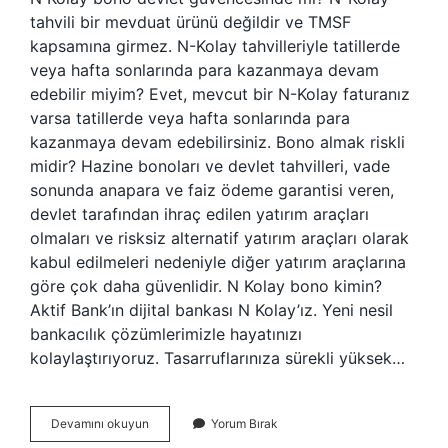
tahvili bir mevduat ürünü değildir ve TMSF
kapsamına girmez. N-Kolay tahvilleriyle tatillerde
veya hafta sonlarında para kazanmaya devam
edebilir miyim? Evet, mevcut bir N-Kolay faturanız
varsa tatillerde veya hafta sonlarında para
kazanmaya devam edebilirsiniz. Bono almak riskli
midir? Hazine bonoları ve devlet tahvilleri, vade
sonunda anapara ve faiz ödeme garantisi veren,
devlet tarafından ihraç edilen yatırım araçları
olmaları ve risksiz alternatif yatırım araçları olarak
kabul edilmeleri nedeniyle diğer yatırım araçlarına
göre çok daha güvenlidir. N Kolay bono kimin?
Aktif Bank’ın dijital bankası N Kolay’ız. Yeni nesil
bankacılık çözümlerimizle hayatınızı
kolaylaştırıyoruz. Tasarruflarınıza sürekli yüksek…
En
Devamını okuyun
Yorum Bırak
Kolay