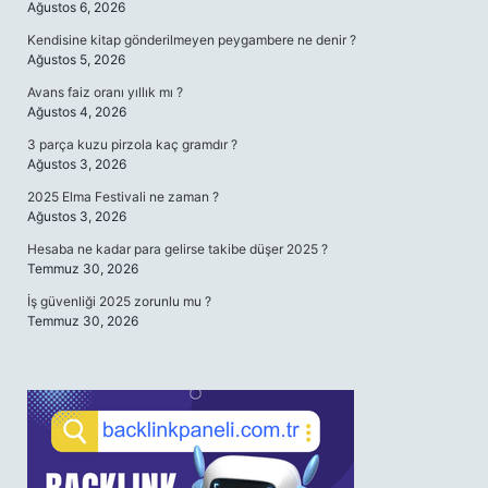
Ağustos 6, 2026
Kendisine kitap gönderilmeyen peygambere ne denir ?
Ağustos 5, 2026
Avans faiz oranı yıllık mı ?
Ağustos 4, 2026
3 parça kuzu pirzola kaç gramdır ?
Ağustos 3, 2026
2025 Elma Festivali ne zaman ?
Ağustos 3, 2026
Hesaba ne kadar para gelirse takibe düşer 2025 ?
Temmuz 30, 2026
İş güvenliği 2025 zorunlu mu ?
Temmuz 30, 2026