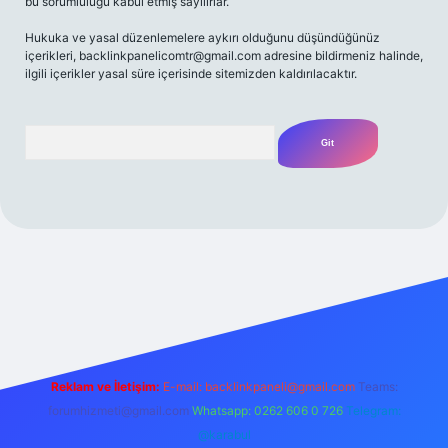
bu sorumluluğu kabul etmiş sayılırlar.
Hukuka ve yasal düzenlemelere aykırı olduğunu düşündüğünüz
içerikleri,
backlinkpanelicomtr@gmail.com
adresine bildirmeniz halinde,
ilgili içerikler yasal süre içerisinde sitemizden kaldırılacaktır.
Arama
iriş adresi
Reklam ve İletişim:
E-mail:
backlinkpaneli@gmail.com
Teams:
forumhizmeti@gmail.com
Whatsapp: 0262 606 0 726
Telegram:
@karabul