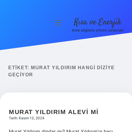
Kısa ve Enerjik
menüyü
aç
Anlık bilgilerle zihnini canlandır!
Anasayfa
Gizlilik Politikası
Yasal Uyarı
ETIKET:
MURAT YILDIRIM HANGI DIZIYE
GEÇIYOR
Hakkımızda
MURAT YILDIRIM ALEVI MI
Tarih: Kasım 13, 2024
Murat Yıldırım dindar mı? Murat Yıldırım’ın hacı