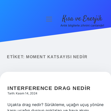
Kısa ve Enerjik
menüyü
aç
Anlık bilgilerle zihnini canlandır!
Anasayfa
Gizlilik Politikası
Yasal Uyarı
ETIKET:
MOMENT KATSAYISI NEDIR
Hakkımızda
INTERFERENCE DRAG NEDIR
Tarih: Kasım 14, 2024
Uçakta drag nedir? Sürükleme, uçağın uçuş yönüne
karşı uçağın durgun noktaları ve hava akımı