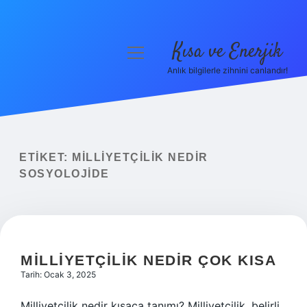
Kısa ve Enerjik
menüyü
aç
Anlık bilgilerle zihnini canlandır!
Anasayfa
Gizlilik Politikası
Yasal Uyarı
ETIKET:
MILLIYETÇILIK NEDIR
SOSYOLOJIDE
Hakkımızda
MILLIYETÇILIK NEDIR ÇOK KISA
Tarih: Ocak 3, 2025
Milliyetçilik nedir kısaca tanımı? Milliyetçilik, belirli