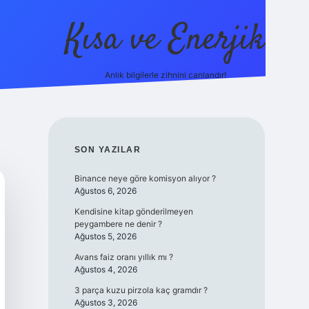
Kısa ve Enerjik
Anlık bilgilerle zihnini canlandır!
ilbet yeni giriş
SIDEBAR
SON YAZILAR
Binance neye göre komisyon alıyor ?
Ağustos 6, 2026
Kendisine kitap gönderilmeyen
peygambere ne denir ?
Ağustos 5, 2026
Avans faiz oranı yıllık mı ?
Ağustos 4, 2026
3 parça kuzu pirzola kaç gramdır ?
Ağustos 3, 2026