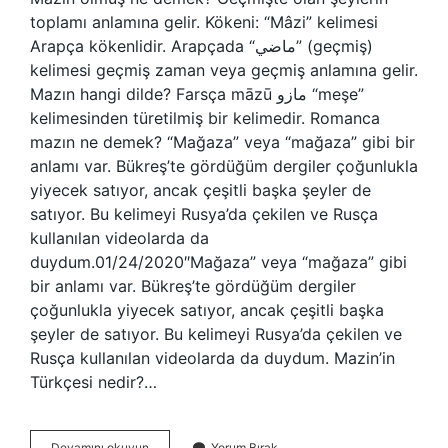
toplamı anlamına gelir. Kökeni: “Mâzi” kelimesi
Arapça kökenlidir. Arapçada “ماضي” (geçmiş)
kelimesi geçmiş zaman veya geçmiş anlamına gelir.
Mazın hangi dilde? Farsça māzū مازو “meşe”
kelimesinden türetilmiş bir kelimedir. Romanca
mazın ne demek? “Mağaza” veya “mağaza” gibi bir
anlamı var. Bükreş’te gördüğüm dergiler çoğunlukla
yiyecek satıyor, ancak çeşitli başka şeyler de
satıyor. Bu kelimeyi Rusya’da çekilen ve Rusça
kullanılan videolarda da
duydum.01/24/2020″Mağaza” veya “mağaza” gibi
bir anlamı var. Bükreş’te gördüğüm dergiler
çoğunlukla yiyecek satıyor, ancak çeşitli başka
şeyler de satıyor. Bu kelimeyi Rusya’da çekilen ve
Rusça kullanılan videolarda da duydum. Mazin’in
Türkçesi nedir?…
Mazin
Devamını okuyun
Yorum Bırak