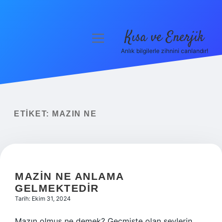
Kısa ve Enerjik
menüyü
aç
Anlık bilgilerle zihnini canlandır!
Anasayfa
Gizlilik Politikası
Yasal Uyarı
ETIKET:
MAZIN NE
Hakkımızda
MAZIN NE ANLAMA
GELMEKTEDIR
Tarih: Ekim 31, 2024
Mazın olmuş ne demek? Geçmişte olan şeylerin