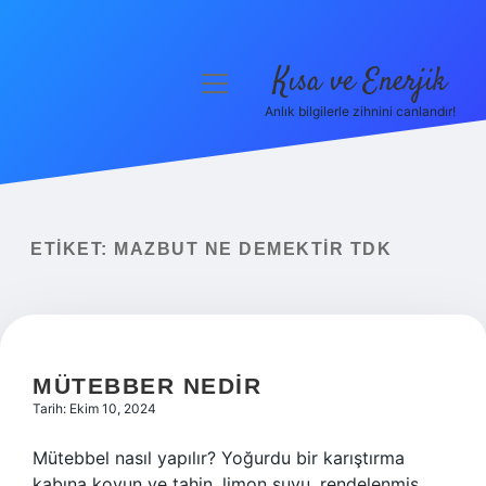
Kısa ve Enerjik
menüyü
aç
Anlık bilgilerle zihnini canlandır!
Anasayfa
Gizlilik Politikası
Yasal Uyarı
ETIKET:
MAZBUT NE DEMEKTIR TDK
Hakkımızda
MÜTEBBER NEDIR
Tarih: Ekim 10, 2024
Mütebbel nasıl yapılır? Yoğurdu bir karıştırma
kabına koyun ve tahin, limon suyu, rendelenmiş