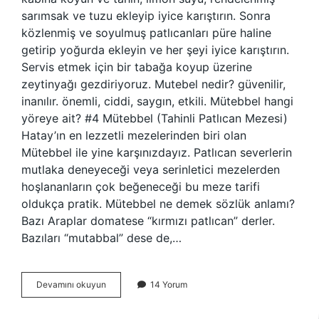
sarımsak ve tuzu ekleyip iyice karıştırın. Sonra
közlenmiş ve soyulmuş patlıcanları püre haline
getirip yoğurda ekleyin ve her şeyi iyice karıştırın.
Servis etmek için bir tabağa koyup üzerine
zeytinyağı gezdiriyoruz. Mutebel nedir? güvenilir,
inanılır. önemli, ciddi, saygın, etkili. Mütebbel hangi
yöreye ait? #4 Mütebbel (Tahinli Patlıcan Mezesi)
Hatay’ın en lezzetli mezelerinden biri olan
Mütebbel ile yine karşınızdayız. Patlıcan severlerin
mutlaka deneyeceği veya serinletici mezelerden
hoşlananların çok beğeneceği bu meze tarifi
oldukça pratik. Mütebbel ne demek sözlük anlamı?
Bazı Araplar domatese “kırmızı patlıcan” derler.
Bazıları “mutabbal” dese de,…
Mütebber
Devamını okuyun
14 Yorum
Nedir