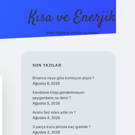
Kısa ve Enerjik
Anlık bilgilerle zihnini canlandır!
ilbet yeni giriş adresi
SIDEBAR
SON YAZILAR
Binance neye göre komisyon alıyor ?
Ağustos 6, 2026
Kendisine kitap gönderilmeyen
peygambere ne denir ?
Ağustos 5, 2026
Avans faiz oranı yıllık mı ?
Ağustos 4, 2026
3 parça kuzu pirzola kaç gramdır ?
Ağustos 3, 2026