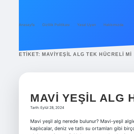
Anasayfa
Gizlilik Politikası
Yasal Uyarı
Hakkımızda
ETIKET:
MAVIYEŞIL ALG TEK HÜCRELI MI
MAVI YEŞIL ALG
Tarih: Eylül 28, 2024
Mavi yeşil alg nerede bulunur? Mavi-yeşil algle
kaplıcalar, deniz ve tatlı su ortamları gibi bi