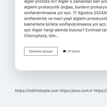
algler protista mı? Algler o zamandan beri prot
alglerin prokaryotik doğası, bunların prokaryot
sınıflandırılmasına yol açtı. 17 Ağustos 2024A
sınıflandırıldı ve mavi-yeşil alglerin prokaryo
bakterilerle birlikte sınıflandırılmasına yol açtı
açtı Algler hangi alemde bulunur? Evrimsel tari
Chlorophyta, tüm…
Mavi
Devamını okuyun
14 Yorum
Yeşil
Alg
Hangi
Alemde
https://indirimtopla.com
https://poo.com.tr
https:/