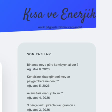
Kısa ve Enerjik
Anlık bilgilerle zihnini canlandır!
ilbet yeni giriş adres
SIDEBAR
SON YAZILAR
Binance neye göre komisyon alıyor ?
Ağustos 6, 2026
Kendisine kitap gönderilmeyen
peygambere ne denir ?
Ağustos 5, 2026
Avans faiz oranı yıllık mı ?
Ağustos 4, 2026
3 parça kuzu pirzola kaç gramdır ?
Ağustos 3, 2026