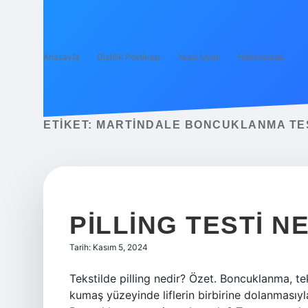
Anasayfa
Gizlilik Politikası
Yasal Uyarı
Hakkımızda
ETIKET:
MARTINDALE BONCUKLANMA TES
PILLING TESTI N
Tarih: Kasım 5, 2024
Tekstilde pilling nedir? Özet. Boncuklanma, te
kumaş yüzeyinde liflerin birbirine dolanmasıy