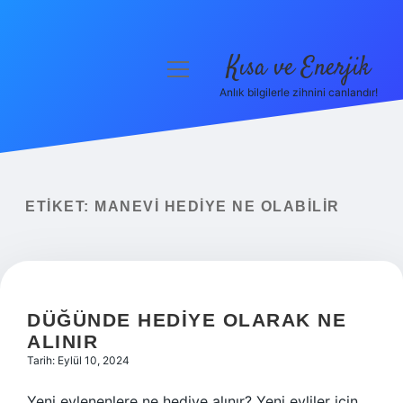
Kısa ve Enerjik
menüyü
aç
Anlık bilgilerle zihnini canlandır!
Anasayfa
Gizlilik Politikası
Yasal Uyarı
ETIKET:
MANEVI HEDIYE NE OLABILIR
Hakkımızda
DÜĞÜNDE HEDIYE OLARAK NE
ALINIR
Tarih: Eylül 10, 2024
Yeni evlenenlere ne hediye alınır? Yeni evliler için