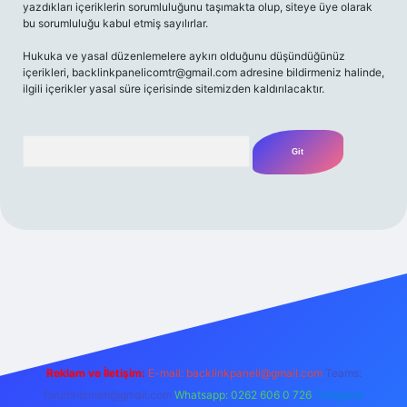
yazdıkları içeriklerin sorumluluğunu taşımakta olup, siteye üye olarak
bu sorumluluğu kabul etmiş sayılırlar.
Hukuka ve yasal düzenlemelere aykırı olduğunu düşündüğünüz
içerikleri,
backlinkpanelicomtr@gmail.com
adresine bildirmeniz halinde,
ilgili içerikler yasal süre içerisinde sitemizden kaldırılacaktır.
Arama
riş adresi
Reklam ve İletişim:
E-mail:
backlinkpaneli@gmail.com
Teams:
forumhizmeti@gmail.com
Whatsapp: 0262 606 0 726
Telegram: