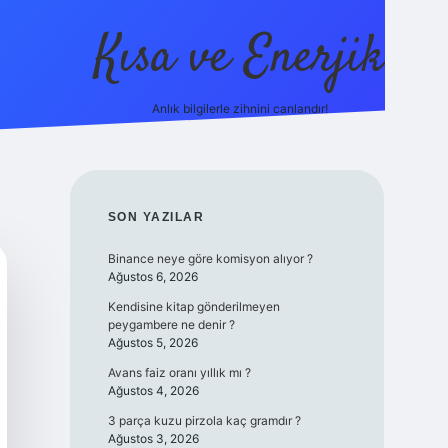
Kısa ve Enerjik
Anlık bilgilerle zihnini canlandır!
ilbet yeni giriş adre
SIDEBAR
SON YAZILAR
Binance neye göre komisyon alıyor ?
Ağustos 6, 2026
Kendisine kitap gönderilmeyen
peygambere ne denir ?
Ağustos 5, 2026
Avans faiz oranı yıllık mı ?
Ağustos 4, 2026
3 parça kuzu pirzola kaç gramdır ?
Ağustos 3, 2026