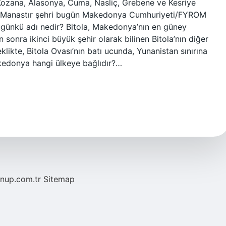
ce, Kozana, Alasonya, Cuma, Nasliç, Grebene ve Kesriye
 alır. Manastır şehri bugün Makedonya Cumhuriyeti/FYROM
n bugünkü adı nedir? Bitola, Makedonya’nın en güney
n sonra ikinci büyük şehir olarak bilinen Bitola’nın diğer
likte, Bitola Ovası’nın batı ucunda, Yunanistan sınırına
akedonya hangi ülkeye bağlıdır?…
/nup.com.tr
Sitemap