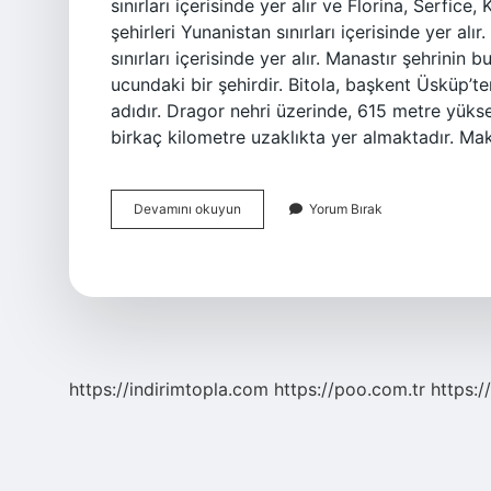
sınırları içerisinde yer alır ve Florina, Serfi
şehirleri Yunanistan sınırları içerisinde yer
sınırları içerisinde yer alır. Manastır şehrini
ucundaki bir şehirdir. Bitola, başkent Üsküp’te
adıdır. Dragor nehri üzerinde, 615 metre yüksek
birkaç kilometre uzaklıkta yer almaktadır. M
Manastır
Devamını okuyun
Yorum Bırak
Su
An
Hangi
Ülkede
https://indirimtopla.com
https://poo.com.tr
https:/