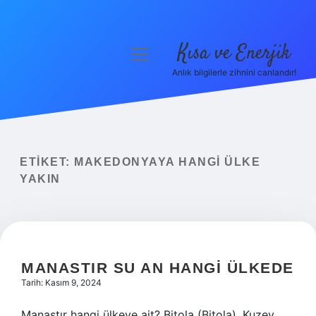
Kısa ve Enerjik
menüyü
aç
Anlık bilgilerle zihnini canlandır!
Anasayfa
Gizlilik Politikası
Yasal Uyarı
ETIKET:
MAKEDONYAYA HANGI ÜLKE
YAKIN
Hakkımızda
MANASTIR SU AN HANGI ÜLKEDE
Tarih: Kasım 9, 2024
Manastır hangi ülkeye ait? Bitola (Bitola), Kuzey