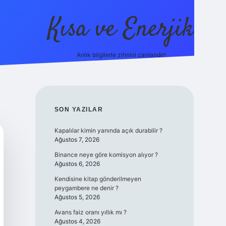
Kısa ve Enerjik
Anlık bilgilerle zihnini canlandır!
ilbet yeni giriş adres
SIDEBAR
SON YAZILAR
Kapalılar kimin yanında açık durabilir ?
Ağustos 7, 2026
Binance neye göre komisyon alıyor ?
Ağustos 6, 2026
Kendisine kitap gönderilmeyen
peygambere ne denir ?
Ağustos 5, 2026
Avans faiz oranı yıllık mı ?
Ağustos 4, 2026