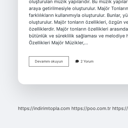
oluşturulan müzik yapılarıdır. Bu müzik yapılar
araya getirilmesiyle oluşturulur. Majör Tonların
farklılıkların kullanımıyla oluşturulur. Bunlar
oluşturulur. Majör tonların özellikleri, özgü
özelliklerdir. Majör tonların özellikleri arasın
bütünlük ve süreklilik sağlaması ve melodiye h
Özellikleri Majör Müzikler,…
Majör
Devamını okuyun
2 Yorum
Müzik
ne
demek
https://indirimtopla.com
https://poo.com.tr
https:/