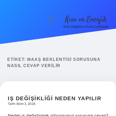
Kısa ve Enerjik
menüyü
aç
Anlık bilgilerle zihnini canlandır!
Anasayfa
Gizlilik Politikası
Yasal Uyarı
ETIKET:
MAAŞ BEKLENTISI SORUSUNA
NASIL CEVAP VERILIR
Hakkımızda
IŞ DEĞIŞIKLIĞI NEDEN YAPILIR
Tarih: Ekim 2, 2024
Neden iş değiştirmek istiyorsunuz sorusuna cevap?