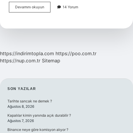
Iş
Devamını okuyun
14 Yorum
Değişikliği
Neden
Yapılır
https://indirimtopla.com
https://poo.com.tr
https://nup.com.tr
Sitemap
SIDEBAR
SON YAZILAR
Tarihte sancak ne demek ?
Ağustos 8, 2026
Kapalılar kimin yanında açık durabilir ?
Ağustos 7, 2026
Binance neye göre komisyon alıyor ?