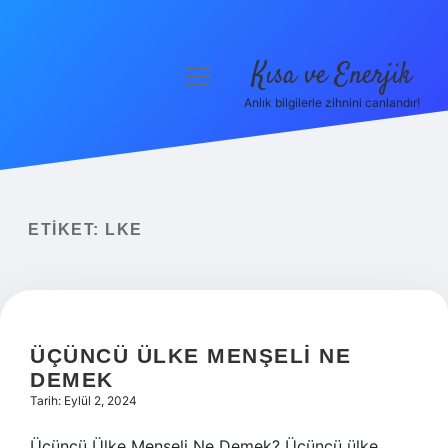
Kısa ve Enerjik
menüyü
aç
Anlık bilgilerle zihnini canlandır!
Anasayfa
Gizlilik Politikası
Yasal Uyarı
ETIKET:
LKE
Hakkımızda
ÜÇÜNCÜ ÜLKE MENŞELI NE
DEMEK
Tarih: Eylül 2, 2024
Üçüncü Ülke Menşeli Ne Demek? Üçüncü ülke