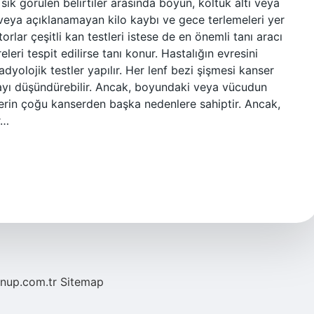
k görülen belirtiler arasında boyun, koltuk altı veya
ş veya açıklanamayan kilo kaybı ve gece terlemeleri yer
rlar çeşitli kan testleri istese de en önemli tanı aracı
eri tespit edilirse tanı konur. Hastalığın evresini
radyolojik testler yapılır. Her lenf bezi şişmesi kanser
ayı düşündürebilir. Ancak, boyundaki veya vücudun
klerin çoğu kanserden başka nedenlere sahiptir. Ancak,
r…
/nup.com.tr
Sitemap