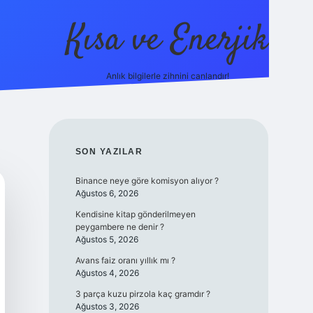
Kısa ve Enerjik
Anlık bilgilerle zihnini canlandır!
ilbet yeni giriş adres
SIDEBAR
SON YAZILAR
Binance neye göre komisyon alıyor ?
Ağustos 6, 2026
Kendisine kitap gönderilmeyen
peygambere ne denir ?
Ağustos 5, 2026
Avans faiz oranı yıllık mı ?
Ağustos 4, 2026
3 parça kuzu pirzola kaç gramdır ?
Ağustos 3, 2026