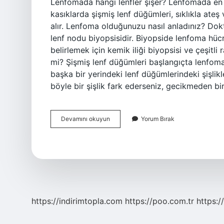
Lenfomada hangi lenfler şişer? Lenfomada en sı
kasıklarda şişmiş lenf düğümleri, sıklıkla ate
alır. Lenfoma olduğunuzu nasıl anladınız? Dokto
lenf nodu biyopsisidir. Biyopside lenfoma hücrel
belirlemek için kemik iliği biyopsisi ve çeşitli 
mi? Şişmiş lenf düğümleri başlangıçta lenfom
başka bir yerindeki lenf düğümlerindeki şişli
böyle bir şişlik fark ederseniz, gecikmeden bi
Lenfomada
Devamını okuyun
Yorum Bırak
Hangi
Lenf
Bezleri
Şişer
https://indirimtopla.com
https://poo.com.tr
https:/