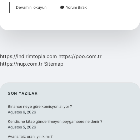
Laboratuvar
Devamını okuyun
Yorum Bırak
Da
Çalışmak
Için
Hangi
Bölüm
Okunmalı
https://indirimtopla.com
https://poo.com.tr
https://nup.com.tr
Sitemap
SIDEBAR
SON YAZILAR
Binance neye göre komisyon alıyor ?
Ağustos 6, 2026
Kendisine kitap gönderilmeyen peygambere ne denir ?
Ağustos 5, 2026
Avans faiz oranı yıllık mı ?