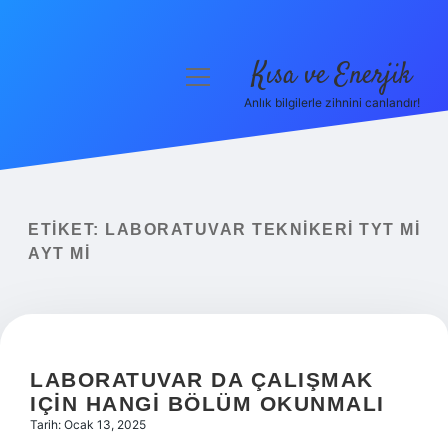
Kısa ve Enerjik
menüyü
aç
Anlık bilgilerle zihnini canlandır!
Anasayfa
Gizlilik Politikası
Yasal Uyarı
ETIKET:
LABORATUVAR TEKNIKERI TYT MI
AYT MI
Hakkımızda
LABORATUVAR DA ÇALIŞMAK
IÇIN HANGI BÖLÜM OKUNMALI
Tarih: Ocak 13, 2025