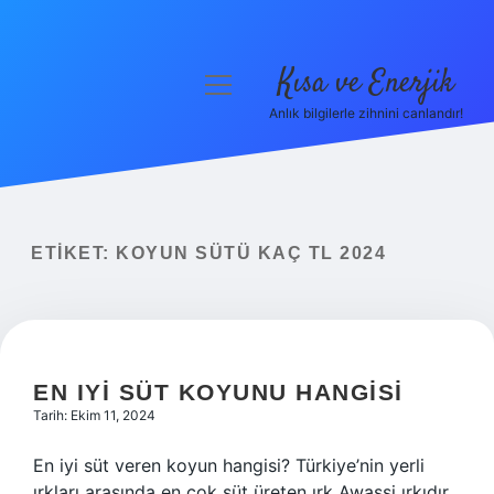
Kısa ve Enerjik
menüyü
aç
Anlık bilgilerle zihnini canlandır!
Anasayfa
Gizlilik Politikası
Yasal Uyarı
ETIKET:
KOYUN SÜTÜ KAÇ TL 2024
Hakkımızda
EN IYI SÜT KOYUNU HANGISI
Tarih: Ekim 11, 2024
En iyi süt veren koyun hangisi? Türkiye’nin yerli
ırkları arasında en çok süt üreten ırk Awassi ırkıdır.