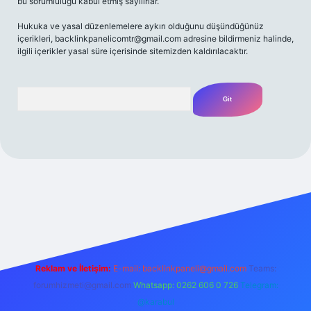
bu sorumluluğu kabul etmiş sayılırlar.
Hukuka ve yasal düzenlemelere aykırı olduğunu düşündüğünüz
içerikleri,
backlinkpanelicomtr@gmail.com
adresine bildirmeniz halinde,
ilgili içerikler yasal süre içerisinde sitemizden kaldırılacaktır.
Arama
iriş adresi
Reklam ve İletişim:
E-mail:
backlinkpaneli@gmail.com
Teams:
forumhizmeti@gmail.com
Whatsapp: 0262 606 0 726
Telegram:
@karabul