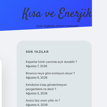
Kısa ve Enerjik
Anlık bilgilerle zihnini canlandır!
ilbet yeni giriş adre
SIDEBAR
SON YAZILAR
Kapalılar kimin yanında açık durabilir ?
Ağustos 7, 2026
Binance neye göre komisyon alıyor ?
Ağustos 6, 2026
Kendisine kitap gönderilmeyen
peygambere ne denir ?
Ağustos 5, 2026
Avans faiz oranı yıllık mı ?
Ağustos 4, 2026