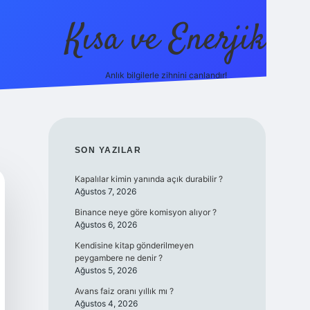
Kısa ve Enerjik
Anlık bilgilerle zihnini canlandır!
ilbet yeni giriş adresi
SIDEBAR
SON YAZILAR
Kapalılar kimin yanında açık durabilir ?
Ağustos 7, 2026
Binance neye göre komisyon alıyor ?
Ağustos 6, 2026
Kendisine kitap gönderilmeyen
peygambere ne denir ?
Ağustos 5, 2026
Avans faiz oranı yıllık mı ?
Ağustos 4, 2026