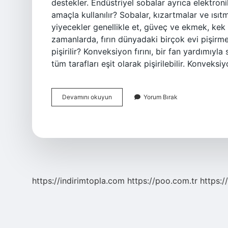
destekler. Endüstriyel sobalar ayrıca elektronik
amaçla kullanılır? Sobalar, kızartmalar ve ısıtma
yiyecekler genellikle et, güveç ve ekmek, kek v
zamanlarda, fırın dünyadaki birçok evi pişirmek
pişirilir? Konveksiyon fırını, bir fan yardımıyla
tüm tarafları eşit olarak pişirilebilir. Konveks
Endüstriyel
Devamını okuyun
Yorum Bırak
Fırın
Ne
Işe
Yarar
https://indirimtopla.com
https://poo.com.tr
https:/