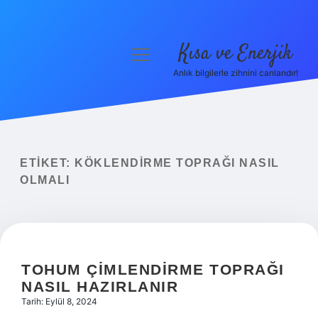
Kısa ve Enerjik
menüyü
aç
Anlık bilgilerle zihnini canlandır!
Anasayfa
Gizlilik Politikası
Yasal Uyarı
ETIKET:
KÖKLENDIRME TOPRAĞI NASIL
OLMALI
Hakkımızda
TOHUM ÇIMLENDIRME TOPRAĞI
NASIL HAZIRLANIR
Tarih: Eylül 8, 2024