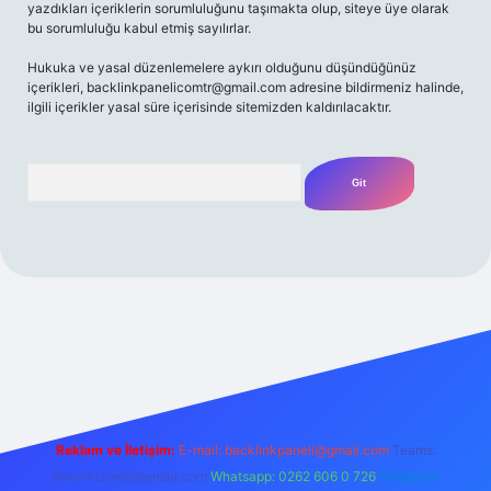
yazdıkları içeriklerin sorumluluğunu taşımakta olup, siteye üye olarak
bu sorumluluğu kabul etmiş sayılırlar.
Hukuka ve yasal düzenlemelere aykırı olduğunu düşündüğünüz
içerikleri,
backlinkpanelicomtr@gmail.com
adresine bildirmeniz halinde,
ilgili içerikler yasal süre içerisinde sitemizden kaldırılacaktır.
Arama
iriş adresi
Reklam ve İletişim:
E-mail:
backlinkpaneli@gmail.com
Teams:
forumhizmeti@gmail.com
Whatsapp: 0262 606 0 726
Telegram: