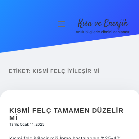
Kısa ve Enerjik
menüyü
aç
Anlık bilgilerle zihnini canlandır!
Anasayfa
Gizlilik Politikası
Yasal Uyarı
ETIKET:
KISMI FELÇ IYILEŞIR MI
Hakkımızda
KISMI FELÇ TAMAMEN DÜZELIR
MI
Tarih: Ocak 11, 2025
Kısmi felç iyileşir mi? İnme hastalarının %25-40’ı