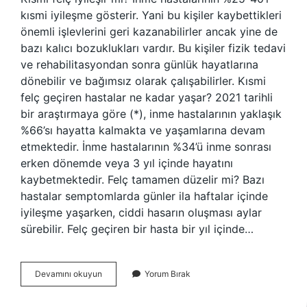
kısmi iyileşme gösterir. Yani bu kişiler kaybettikleri
önemli işlevlerini geri kazanabilirler ancak yine de
bazı kalıcı bozuklukları vardır. Bu kişiler fizik tedavi
ve rehabilitasyondan sonra günlük hayatlarına
dönebilir ve bağımsız olarak çalışabilirler. Kısmi
felç geçiren hastalar ne kadar yaşar? 2021 tarihli
bir araştırmaya göre (*), inme hastalarının yaklaşık
%66’sı hayatta kalmakta ve yaşamlarına devam
etmektedir. İnme hastalarının %34’ü inme sonrası
erken dönemde veya 3 yıl içinde hayatını
kaybetmektedir. Felç tamamen düzelir mi? Bazı
hastalar semptomlarda günler ila haftalar içinde
iyileşme yaşarken, ciddi hasarın oluşması aylar
sürebilir. Felç geçiren bir hasta bir yıl içinde…
Kısmi
Devamını okuyun
Yorum Bırak
Felç
Tamamen