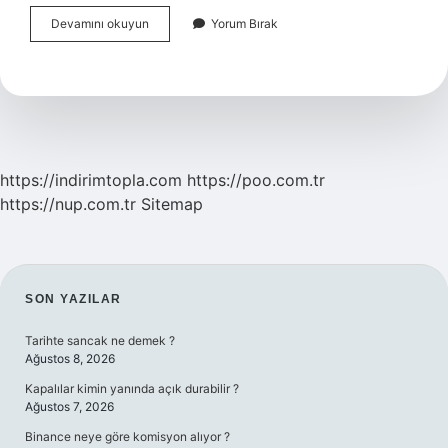
Artvin
Devamını okuyun
Yorum Bırak
Yusufeli
Barajı
Dünyada
Kaçıncı
Sırada
https://indirimtopla.com
https://poo.com.tr
https://nup.com.tr
Sitemap
SIDEBAR
SON YAZILAR
Tarihte sancak ne demek ?
Ağustos 8, 2026
Kapalılar kimin yanında açık durabilir ?
Ağustos 7, 2026
Binance neye göre komisyon alıyor ?