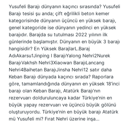
Yusufeli Barajı dünyanın kaçıncı sırasında? Yusufeli
Barajı tesisi şu anda; çift eğrilikli beton kemer
kategorisinde dünyanın üçüncü en yüksek barajı,
genel kategoride ise dünyanın yedinci en yüksek
barajıdır. Barajda su tutulması 2022 yılının ilk
günlerinde başlamıştır. Dünyanın en büyük 3 barajı
hangisidir? En Yüksek BarajlarL.Baraj
AdıAkarsu1Jinping I BarajıYalong Nehri2Nurek
BarajıVakhsh Nehri3Xiaowan BarajıLancang
Nehri4Baihetan BarajıJinsha Nehri12 satır daha
Keban Barajı dünyada kaçıncı sırada? Raporlara
göre, tamamlandığında dünyanın en yüksek 18’inci
barajı olan Keban Barajı, Atatürk Barajı’nın
rezervuarı dolduruluncaya kadar Türkiye’nin en
büyük yapay rezervuarı ve üçüncü büyük gölünü
oluşturuyordu. Türkiye’nin en büyük barajı Atatürk
mü Yusufeli mi? Fırat Nehri üzerine inşa…