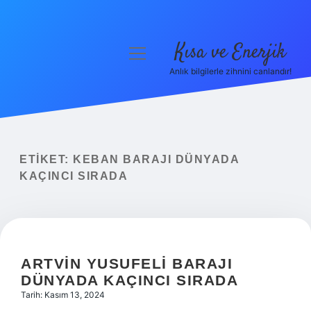
Kısa ve Enerjik
menüyü
aç
Anlık bilgilerle zihnini canlandır!
Anasayfa
Gizlilik Politikası
Yasal Uyarı
ETIKET:
KEBAN BARAJI DÜNYADA
KAÇINCI SIRADA
Hakkımızda
ARTVIN YUSUFELI BARAJI
DÜNYADA KAÇINCI SIRADA
Tarih: Kasım 13, 2024