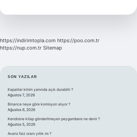
Dişil
Enerji
Nasıl
Yükseltilir
https://indirimtopla.com
https://poo.com.tr
https://nup.com.tr
Sitemap
SIDEBAR
SON YAZILAR
Kapalılar kimin yanında açık durabilir ?
Ağustos 7, 2026
Binance neye göre komisyon alıyor ?
Ağustos 6, 2026
Kendisine kitap gönderilmeyen peygambere ne denir ?
Ağustos 5, 2026
Avans faiz oranı yıllık mı ?