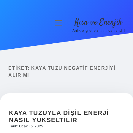
Kısa ve Enerjik
menüyü
aç
Anlık bilgilerle zihnini canlandır!
Anasayfa
Gizlilik Politikası
Yasal Uyarı
ETIKET:
KAYA TUZU NEGATIF ENERJIYI
ALIR MI
Hakkımızda
KAYA TUZUYLA DIŞIL ENERJI
NASIL YÜKSELTILIR
Tarih: Ocak 15, 2025