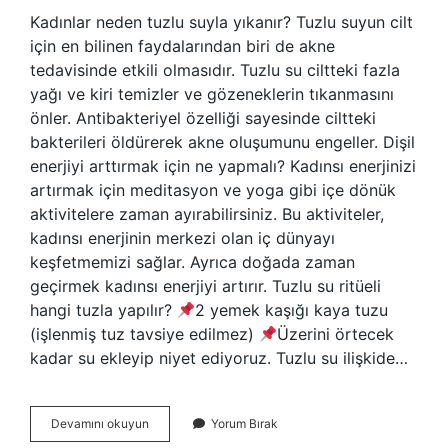
Kadınlar neden tuzlu suyla yıkanır? Tuzlu suyun cilt
için en bilinen faydalarından biri de akne
tedavisinde etkili olmasıdır. Tuzlu su ciltteki fazla
yağı ve kiri temizler ve gözeneklerin tıkanmasını
önler. Antibakteriyel özelliği sayesinde ciltteki
bakterileri öldürerek akne oluşumunu engeller. Dişil
enerjiyi arttırmak için ne yapmalı? Kadınsı enerjinizi
artırmak için meditasyon ve yoga gibi içe dönük
aktivitelere zaman ayırabilirsiniz. Bu aktiviteler,
kadınsı enerjinin merkezi olan iç dünyayı
keşfetmemizi sağlar. Ayrıca doğada zaman
geçirmek kadınsı enerjiyi artırır. Tuzlu su ritüeli
hangi tuzla yapılır?
2 yemek kaşığı kaya tuzu
(işlenmiş tuz tavsiye edilmez)
Üzerini örtecek
kadar su ekleyip niyet ediyoruz. Tuzlu su ilişkide…
Kaya
Devamını okuyun
Yorum Bırak
Tuzuyla