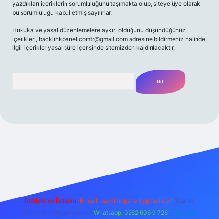
yazdıkları içeriklerin sorumluluğunu taşımakta olup, siteye üye olarak
bu sorumluluğu kabul etmiş sayılırlar.
Hukuka ve yasal düzenlemelere aykırı olduğunu düşündüğünüz
içerikleri,
backlinkpanelicomtr@gmail.com
adresine bildirmeniz halinde,
ilgili içerikler yasal süre içerisinde sitemizden kaldırılacaktır.
Arama
iriş adresi
Reklam ve İletişim:
E-mail:
backlinkpaneli@gmail.com
Teams:
forumhizmeti@gmail.com
Whatsapp: 0262 606 0 726
Telegram: