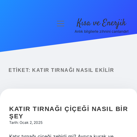
Kısa ve Enerjik
menüyü
aç
Anlık bilgilerle zihnini canlandır!
Anasayfa
Gizlilik Politikası
Yasal Uyarı
ETIKET:
KATIR TIRNAĞI NASIL EKILIR
Hakkımızda
KATIR TIRNAĞI ÇIÇEĞI NASIL BIR
ŞEY
Tarih: Ocak 2, 2025
Katır tırnağı çiçeği zehirli mi? Ayrıca kurak ve