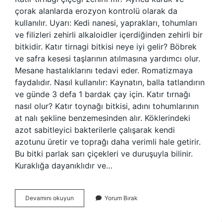
çorak alanlarda erozyon kontrolü olarak da
kullanılır. Uyarı: Kedi nanesi, yaprakları, tohumları
ve filizleri zehirli alkaloidler içerdiğinden zehirli bir
bitkidir. Katır tirnagi bitkisi neye iyi gelir? Böbrek
ve safra kesesi taşlarının atılmasına yardımcı olur.
Mesane hastalıklarını tedavi eder. Romatizmaya
faydalıdır. Nasıl kullanılır: Kaynatın, balla tatlandırın
ve günde 3 defa 1 bardak çay için. Katır tırnağı
nasıl olur? Katır toynağı bitkisi, adını tohumlarının
at nalı şekline benzemesinden alır. Köklerindeki
azot sabitleyici bakterilerle çalışarak kendi
azotunu üretir ve toprağı daha verimli hale getirir.
Bu bitki parlak sarı çiçekleri ve duruşuyla bilinir.
Kuraklığa dayanıklıdır ve…
Katır
Devamını okuyun
Yorum Bırak
Tırnağı
Çiçeği