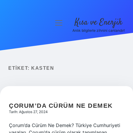
Kısa ve Enerjik
menüyü
aç
Anlık bilgilerle zihnini canlandır!
Anasayfa
Gizlilik Politikası
Yasal Uyarı
ETIKET:
KASTEN
Hakkımızda
ÇORUM’DA CÜRÜM NE DEMEK
Tarih: Ağustos 27, 2024
Çorum’da Cürüm Ne Demek? Türkiye Cumhuriyeti
yasaları, Çorum’da cürüm olarak tanımlanan