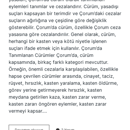
eylemleri tanımlar ve cezalandırır. Cürüm, yasadışı
suçları kapsayan bir terimdir ve Çorum’daki cezalar
suçların ağırlığına ve çeşidine göre değişiklik
gösterebilir. Çorum’da cürüm, özellikle Çorum ceza
yasasına göre cezalandırılır. Genel olarak, cürüm,
herhangi bir kasten veya kötü niyetle işlenen
suçları ifade etmek için kullanılır. Çorum’da
Tanımlanan Cürümler Çorum’da, cürüm
kapsamında, birkaç farklı kategori mevcuttur.
Örneğin, önemli cezalarla karşılaşılabilen, özellikle
hapse çevrilen cürümler arasında, cinayet, taciz,
rüşvet, hırsızlık, kasten yaralama, kasten öldürme,
görev yerine getirmeyerek hırsızlık, kasten
meydana getirilen kaza, kasten zarar verme,
kasten zararı öngören eylemler, kasten zarar
vermeyi kapsar.…
Çorum’da
Devamını okuyun
2 Yorum