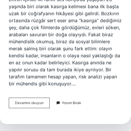
yaşında biri olarak kasırga kelimesi bana ilk başta
uzak bir coğrafyanın hikâyesi gibi gelirdi. Bozkırın
ortasında rüzgâr sert eser ama “kasırga” dediğimiz
şey, daha çok filmlerde gördüğümüz, evleri söken,
arabaları savuran bir doğa olayıydı. Fakat biraz
mühendislik okumuş, biraz da sosyal bilimlere
merak salmış biri olarak şunu fark ettim: olayın
kendisi kadar, insanların o olaya nasıl yaklaştığı da
en az onun kadar belirleyici. Kasırga anında ne
yapılır sorusu da tam burada ikiye ayrılıyor. Bir
tarafım tamamen hesap yapan, risk analizi yapan
bir mühendis gibi konuşuyor.…
Kasırga
Devamını okuyun
Yorum Bırak
anında
ne
yapılır
?