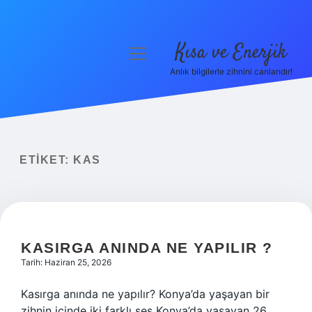
Kısa ve Enerjik
menüyü
aç
Anlık bilgilerle zihnini canlandır!
Anasayfa
Gizlilik Politikası
Yasal Uyarı
ETIKET:
KAS
Hakkımızda
KASIRGA ANINDA NE YAPILIR ?
Tarih: Haziran 25, 2026
Kasırga anında ne yapılır? Konya’da yaşayan bir
zihnin içinde iki farklı ses Konya’da yaşayan 26