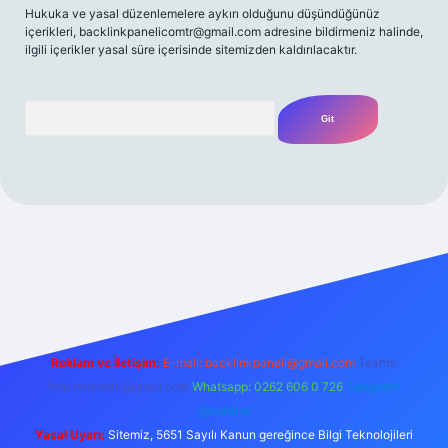
Hukuka ve yasal düzenlemelere aykırı olduğunu düşündüğünüz
içerikleri,
backlinkpanelicomtr@gmail.com
adresine bildirmeniz halinde,
ilgili içerikler yasal süre içerisinde sitemizden kaldırılacaktır.
Arama
i giriş adresi
Reklam ve İletişim:
E-mail:
backlinkpaneli@gmail.com
Teams:
forumhizmeti@gmail.com
Whatsapp: 0262 606 0 726
Telegram:
@karabul
Yasal Uyarı:
Sitemiz, 5651 Sayılı Kanun gereğince Bilgi Teknolojileri