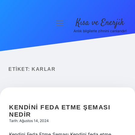
Kısa ve Enerjik
menüyü
aç
Anlık bilgilerle zihnini canlandır!
Anasayfa
Gizlilik Politikası
Yasal Uyarı
ETIKET:
KARLAR
Hakkımızda
KENDINI FEDA ETME ŞEMASI
NEDIR
Tarih: Ağustos 14, 2024
Kendini Feda Etme Şeması Kendini feda etme