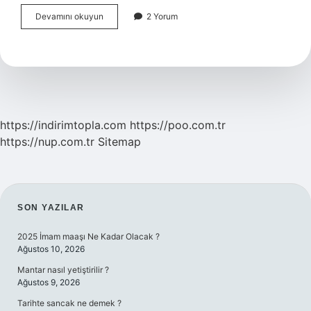
Kendini
Devamını okuyun
2 Yorum
feda
etme
şeması
nedir
https://indirimtopla.com
https://poo.com.tr
https://nup.com.tr
Sitemap
SIDEBAR
SON YAZILAR
2025 İmam maaşı Ne Kadar Olacak ?
Ağustos 10, 2026
Mantar nasıl yetiştirilir ?
Ağustos 9, 2026
Tarihte sancak ne demek ?