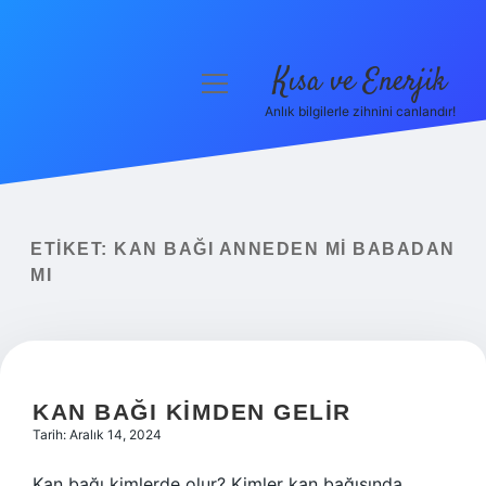
Kısa ve Enerjik
menüyü
aç
Anlık bilgilerle zihnini canlandır!
Anasayfa
Gizlilik Politikası
Yasal Uyarı
ETIKET:
KAN BAĞI ANNEDEN MI BABADAN
MI
Hakkımızda
KAN BAĞI KIMDEN GELIR
Tarih: Aralık 14, 2024
Kan bağı kimlerde olur? Kimler kan bağışında