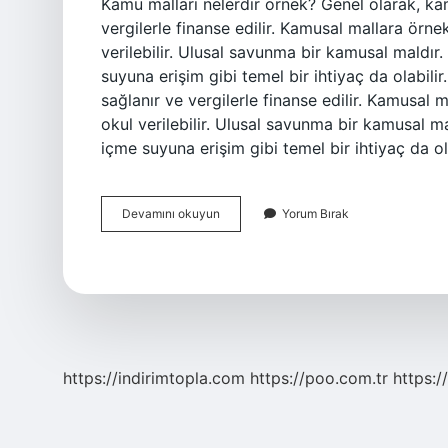
Kamu malları nelerdir örnek? Genel olarak, ka
vergilerle finanse edilir. Kamusal mallara örnek
verilebilir. Ulusal savunma bir kamusal maldı
suyuna erişim gibi temel bir ihtiyaç da olabili
sağlanır ve vergilerle finanse edilir. Kamusal m
okul verilebilir. Ulusal savunma bir kamusal 
içme suyuna erişim gibi temel bir ihtiyaç da ol
Kamu
Devamını okuyun
Yorum Bırak
Malları
Denince
Akla
Ne
Gelir
https://indirimtopla.com
https://poo.com.tr
https:/