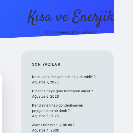
Kısa ve Enerjik
Anlık bilgilerle zihnini canlandır!
SIDEBAR
SON YAZILAR
Kapalılar kimin yanında açık durabilir ?
Ağustos 7, 2026
Binance neye göre komisyon alıyor ?
Ağustos 6, 2026
Kendisine kitap gönderilmeyen
peygambere ne denir ?
Ağustos 5, 2026
Avans faiz oranı yıllık mı ?
Ağustos 4, 2026