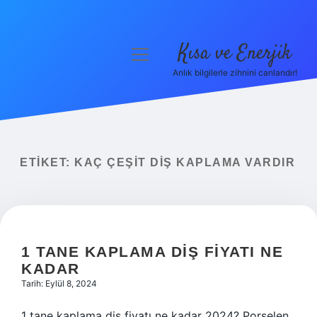
Kısa ve Enerjik
menüyü
aç
Anlık bilgilerle zihnini canlandır!
Anasayfa
Gizlilik Politikası
Yasal Uyarı
ETIKET:
KAÇ ÇEŞIT DIŞ KAPLAMA VARDIR
Hakkımızda
1 TANE KAPLAMA DIŞ FIYATI NE
KADAR
Tarih: Eylül 8, 2024
1 tane kaplama diş fiyatı ne kadar 2024? Porselen