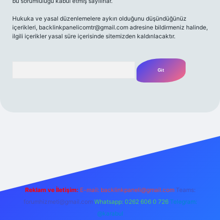
bu sorumluluğu kabul etmiş sayılırlar.
Hukuka ve yasal düzenlemelere aykırı olduğunu düşündüğünüz
içerikleri,
backlinkpanelicomtr@gmail.com
adresine bildirmeniz halinde,
ilgili içerikler yasal süre içerisinde sitemizden kaldırılacaktır.
Arama
riş adresi
Reklam ve İletişim:
E-mail:
backlinkpaneli@gmail.com
Teams:
forumhizmeti@gmail.com
Whatsapp: 0262 606 0 726
Telegram:
@karabul