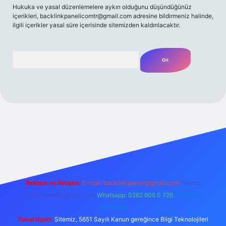
Hukuka ve yasal düzenlemelere aykırı olduğunu düşündüğünüz
içerikleri,
backlinkpanelicomtr@gmail.com
adresine bildirmeniz halinde,
ilgili içerikler yasal süre içerisinde sitemizden kaldırılacaktır.
Arama
riş adresi
Reklam ve İletişim:
E-mail:
backlinkpaneli@gmail.com
Teams:
forumhizmeti@gmail.com
Whatsapp: 0262 606 0 726
Telegram:
@karabul
Yasal Uyarı:
Sitemiz, 5651 Sayılı Kanun gereğince Bilgi Teknolojileri