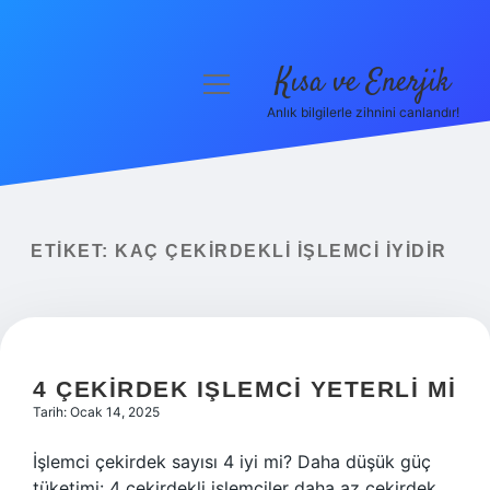
Kısa ve Enerjik
menüyü
aç
Anlık bilgilerle zihnini canlandır!
Anasayfa
Gizlilik Politikası
Yasal Uyarı
ETIKET:
KAÇ ÇEKIRDEKLI IŞLEMCI IYIDIR
Hakkımızda
4 ÇEKIRDEK IŞLEMCI YETERLI MI
Tarih: Ocak 14, 2025
İşlemci çekirdek sayısı 4 iyi mi? Daha düşük güç
tüketimi: 4 çekirdekli işlemciler daha az çekirdek