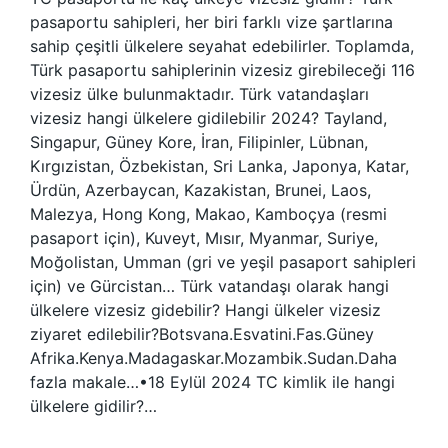
pasaportu sahipleri, her biri farklı vize şartlarına
sahip çeşitli ülkelere seyahat edebilirler. Toplamda,
Türk pasaportu sahiplerinin vizesiz girebileceği 116
vizesiz ülke bulunmaktadır. Türk vatandaşları
vizesiz hangi ülkelere gidilebilir 2024? Tayland,
Singapur, Güney Kore, İran, Filipinler, Lübnan,
Kırgızistan, Özbekistan, Sri Lanka, Japonya, Katar,
Ürdün, Azerbaycan, Kazakistan, Brunei, Laos,
Malezya, Hong Kong, Makao, Kamboçya (resmi
pasaport için), Kuveyt, Mısır, Myanmar, Suriye,
Moğolistan, Umman (gri ve yeşil pasaport sahipleri
için) ve Gürcistan… Türk vatandaşı olarak hangi
ülkelere vizesiz gidebilir? Hangi ülkeler vizesiz
ziyaret edilebilir?Botsvana.Esvatini.Fas.Güney
Afrika.Kenya.Madagaskar.Mozambik.Sudan.Daha
fazla makale…•18 Eylül 2024 TC kimlik ile hangi
ülkelere gidilir?…