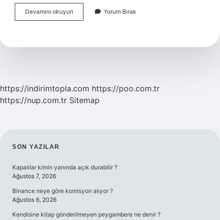
Tc
Devamını okuyun
Yorum Bırak
Vatandaşı
Kaç
Ülkeye
Vizesiz
Gidebilir
https://indirimtopla.com
https://poo.com.tr
https://nup.com.tr
Sitemap
SIDEBAR
SON YAZILAR
Kapalılar kimin yanında açık durabilir ?
Ağustos 7, 2026
Binance neye göre komisyon alıyor ?
Ağustos 6, 2026
Kendisine kitap gönderilmeyen peygambere ne denir ?