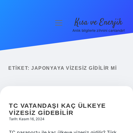
Kısa ve Enerjik
menüyü
aç
Anlık bilgilerle zihnini canlandır!
Anasayfa
Gizlilik Politikası
Yasal Uyarı
ETIKET:
JAPONYAYA VIZESIZ GIDILIR MI
Hakkımızda
TC VATANDAŞI KAÇ ÜLKEYE
VIZESIZ GIDEBILIR
Tarih: Kasım 16, 2024
TC pasaportu ile kaç ülkeye vizesiz gidilir? Türk