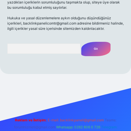
yazdıkları içeriklerin sorumluluğunu taşımakta olup, siteye üye olarak
bu sorumluluğu kabul etmiş sayılırlar.
Hukuka ve yasal düzenlemelere aykırı olduğunu düşündüğünüz
içerikleri,
backlinkpanelicomtr@gmail.com
adresine bildirmeniz halinde,
ilgili içerikler yasal süre içerisinde sitemizden kaldırılacaktır.
Arama
riş adresi
Reklam ve İletişim:
E-mail:
backlinkpaneli@gmail.com
Teams:
forumhizmeti@gmail.com
Whatsapp: 0262 606 0 726
Telegram: