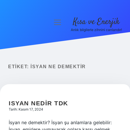
Kısa ve Enerjik
menüyü
aç
Anlık bilgilerle zihnini canlandır!
Anasayfa
Gizlilik Politikası
Yasal Uyarı
ETIKET:
İSYAN NE DEMEKTIR
Hakkımızda
ISYAN NEDIR TDK
Tarih: Kasım 17, 2024
İsyan ne demektir? İsyan şu anlamlara gelebilir:
İsyan, emirlere uymayarak onlara karşı gelmek