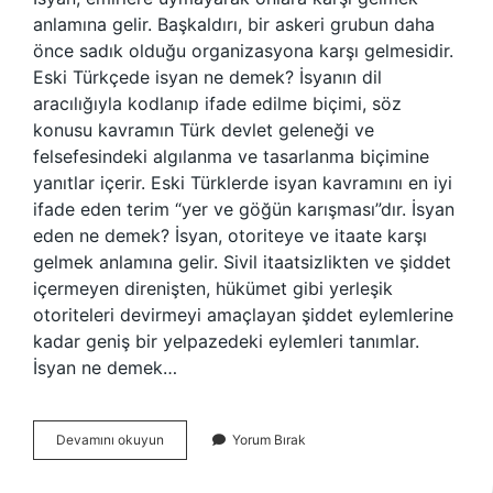
anlamına gelir. Başkaldırı, bir askeri grubun daha
önce sadık olduğu organizasyona karşı gelmesidir.
Eski Türkçede isyan ne demek? İsyanın dil
aracılığıyla kodlanıp ifade edilme biçimi, söz
konusu kavramın Türk devlet geleneği ve
felsefesindeki algılanma ve tasarlanma biçimine
yanıtlar içerir. Eski Türklerde isyan kavramını en iyi
ifade eden terim “yer ve göğün karışması”dır. İsyan
eden ne demek? İsyan, otoriteye ve itaate karşı
gelmek anlamına gelir. Sivil itaatsizlikten ve şiddet
içermeyen direnişten, hükümet gibi yerleşik
otoriteleri devirmeyi amaçlayan şiddet eylemlerine
kadar geniş bir yelpazedeki eylemleri tanımlar.
İsyan ne demek…
Isyan
Devamını okuyun
Yorum Bırak
Nedir
Tdk