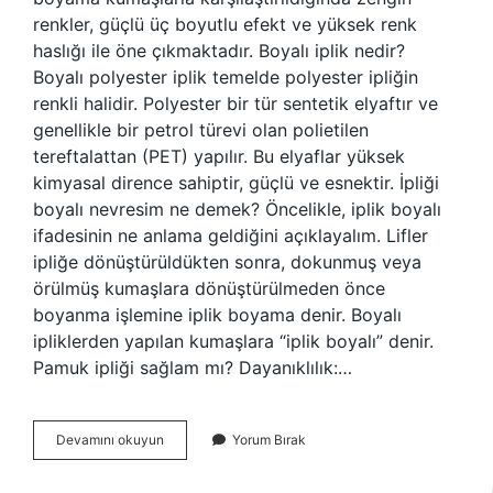
renkler, güçlü üç boyutlu efekt ve yüksek renk
haslığı ile öne çıkmaktadır. Boyalı iplik nedir?
Boyalı polyester iplik temelde polyester ipliğin
renkli halidir. Polyester bir tür sentetik elyaftır ve
genellikle bir petrol türevi olan polietilen
tereftalattan (PET) yapılır. Bu elyaflar yüksek
kimyasal dirence sahiptir, güçlü ve esnektir. İpliği
boyalı nevresim ne demek? Öncelikle, iplik boyalı
ifadesinin ne anlama geldiğini açıklayalım. Lifler
ipliğe dönüştürüldükten sonra, dokunmuş veya
örülmüş kumaşlara dönüştürülmeden önce
boyanma işlemine iplik boyama denir. Boyalı
ipliklerden yapılan kumaşlara “iplik boyalı” denir.
Pamuk ipliği sağlam mı? Dayanıklılık:…
İPliği
Devamını okuyun
Yorum Bırak
Boyalı
Ne