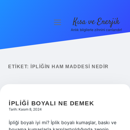
Kısa ve Enerjik
menüyü
aç
Anlık bilgilerle zihnini canlandır!
Anasayfa
Gizlilik Politikası
Yasal Uyarı
ETIKET:
İPLIĞIN HAM MADDESI NEDIR
Hakkımızda
İPLIĞI BOYALI NE DEMEK
Tarih: Kasım 8, 2024
İpliği boyalı iyi mi? İplik boyalı kumaşlar, baskı ve
boyama kumaşlarla karşılaştırıldığında zengin