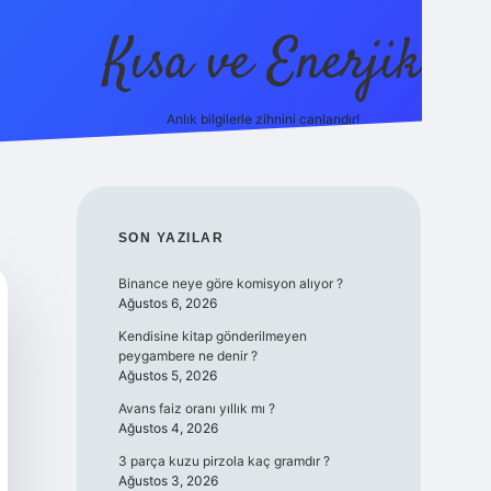
Kısa ve Enerjik
Anlık bilgilerle zihnini canlandır!
ilbet yeni giriş adresi
SIDEBAR
SON YAZILAR
Binance neye göre komisyon alıyor ?
Ağustos 6, 2026
Kendisine kitap gönderilmeyen
peygambere ne denir ?
Ağustos 5, 2026
Avans faiz oranı yıllık mı ?
Ağustos 4, 2026
3 parça kuzu pirzola kaç gramdır ?
Ağustos 3, 2026