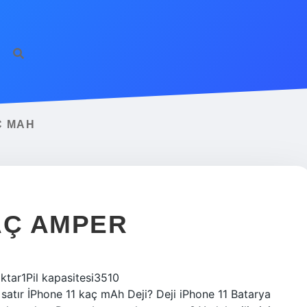
Ç MAH
AÇ AMPER
ar‎1Pil kapasitesi‎3510
atır İPhone 11 kaç mAh Deji? Deji iPhone 11 Batarya