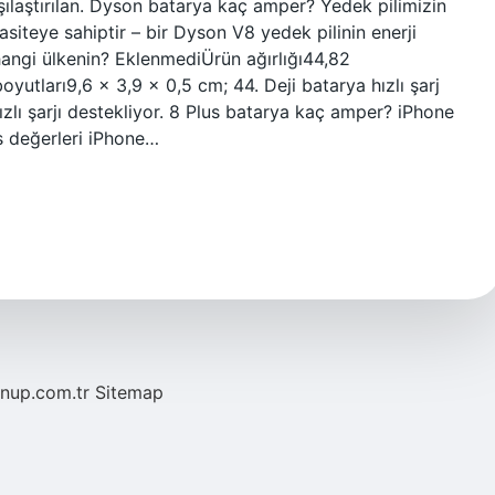
ılaştırılan. Dyson batarya kaç amper? Yedek pilimizin
asiteye sahiptir – bir Dyson V8 yedek pilinin enerji
hangi ülkenin? EklenmediÜrün ağırlığı‎44,82
tları‎9,6 x 3,9 x 0,5 cm; 44. Deji batarya hızlı şarj
lı şarjı destekliyor. 8 Plus batarya kaç amper? iPhone
s değerleri iPhone…
/nup.com.tr
Sitemap