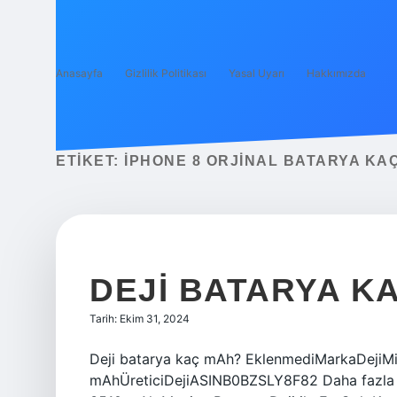
Anasayfa
Gizlilik Politikası
Yasal Uyarı
Hakkımızda
ETIKET:
IPHONE 8 ORJINAL BATARYA KA
DEJI BATARYA K
Tarih: Ekim 31, 2024
Deji batarya kaç mAh? EklenmediMarka‎DejiMikt
mAhÜretici‎DejiASIN‎B0BZSLY8F82 Daha fazla s