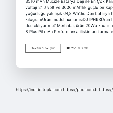
3510 mAh Mucize Batarya Deji ile En Çok Karş
voltajı 21,6 volt ve 3000 mAh’lik güçlü bir kap
yoğunluğu yaklaşık 64,8 Wh’dir. Deji batarya 
kilogramÜrün model numarası‎DJ IPH6SÜrün boyu
destekliyor mu? Merhaba, ürün 20W’a kadar hız
8 Plus Pil mAh Performansa ilişkin performan
Deji
Devamını okuyun
Yorum Bırak
Batarya
Kaç
Amper
https://indirimtopla.com
https://poo.com.tr
https:/