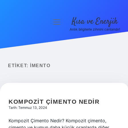
Kısa ve Enerjik
menüyü
aç
Anlık bilgilerle zihnini canlandır!
Anasayfa
Gizlilik Politikası
Yasal Uyarı
ETIKET:
IMENTO
Hakkımızda
KOMPOZIT ÇIMENTO NEDIR
Tarih: Temmuz 13, 2024
Kompozit Çimento Nedir? Kompozit çimento,
çimento ve kumun daha küçük oranlarda diğer