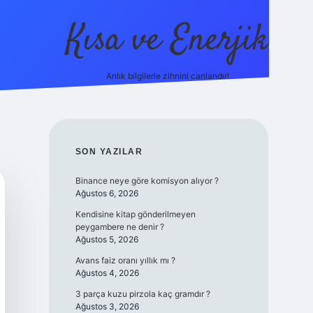
Kısa ve Enerjik
Anlık bilgilerle zihnini canlandır!
ilbet yeni giriş adres
SIDEBAR
SON YAZILAR
Binance neye göre komisyon alıyor ?
Ağustos 6, 2026
Kendisine kitap gönderilmeyen
peygambere ne denir ?
Ağustos 5, 2026
Avans faiz oranı yıllık mı ?
Ağustos 4, 2026
3 parça kuzu pirzola kaç gramdır ?
Ağustos 3, 2026