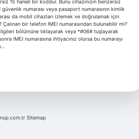
rsiz 15 haneli bir koddur. Bunu cihazınızın benzersiz
al güvenlik numarası veya pasaport numarasının kimlik
arası da mobil cihazları izlemek ve doğrulamak için
u? Çalınan bir telefon IMEI numarasından bulunabilir mi?
bilgileri bölümüne tıklayarak veya *#06# tuşlayarak
 sonra IMEI numarasına ihtiyacınız olursa bu numarayı
sı…
/nup.com.tr
Sitemap