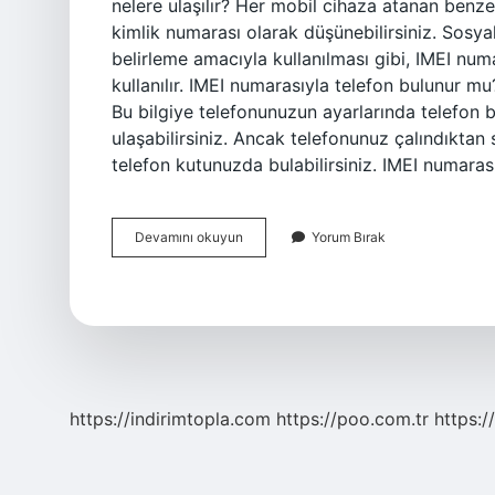
nelere ulaşılır? Her mobil cihaza atanan benze
kimlik numarası olarak düşünebilirsiniz. Sosy
belirleme amacıyla kullanılması gibi, IMEI num
kullanılır. IMEI numarasıyla telefon bulunur m
Bu bilgiye telefonunuzun ayarlarında telefon 
ulaşabilirsiniz. Ancak telefonunuz çalındıktan
telefon kutunuzda bulabilirsiniz. IMEI numara
Imeiden
Devamını okuyun
Yorum Bırak
Ne
Bulunur
https://indirimtopla.com
https://poo.com.tr
https:/