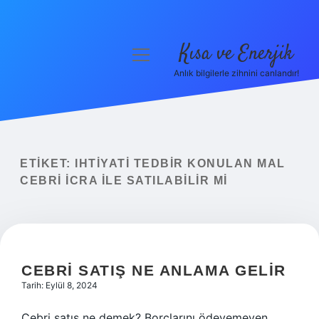
Kısa ve Enerjik
menüyü
aç
Anlık bilgilerle zihnini canlandır!
Anasayfa
Gizlilik Politikası
Yasal Uyarı
ETIKET:
IHTIYATI TEDBIR KONULAN MAL
CEBRI ICRA ILE SATILABILIR MI
Hakkımızda
CEBRI SATIŞ NE ANLAMA GELIR
Tarih: Eylül 8, 2024
Cebri satış ne demek? Borçlarını ödeyemeyen