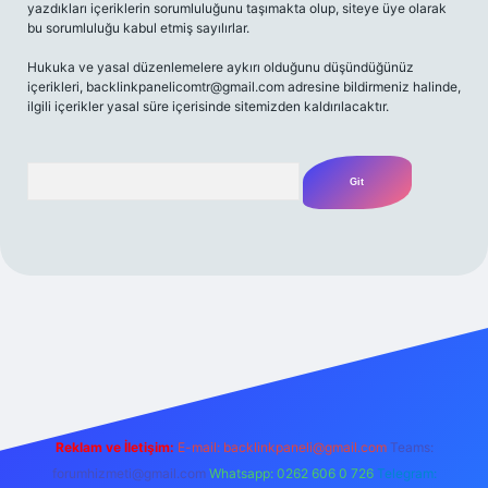
yazdıkları içeriklerin sorumluluğunu taşımakta olup, siteye üye olarak
bu sorumluluğu kabul etmiş sayılırlar.
Hukuka ve yasal düzenlemelere aykırı olduğunu düşündüğünüz
içerikleri,
backlinkpanelicomtr@gmail.com
adresine bildirmeniz halinde,
ilgili içerikler yasal süre içerisinde sitemizden kaldırılacaktır.
Arama
iriş adresi
Reklam ve İletişim:
E-mail:
backlinkpaneli@gmail.com
Teams:
forumhizmeti@gmail.com
Whatsapp: 0262 606 0 726
Telegram: