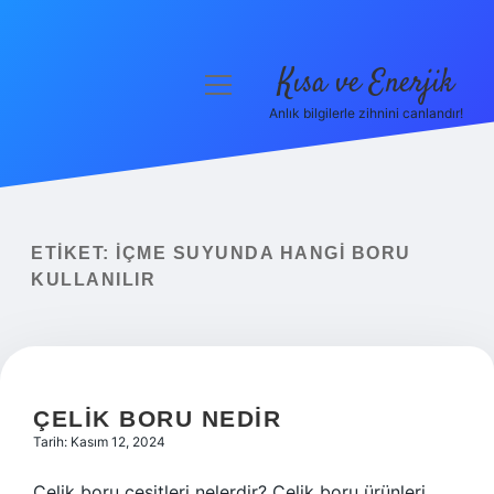
Kısa ve Enerjik
menüyü
aç
Anlık bilgilerle zihnini canlandır!
Anasayfa
Gizlilik Politikası
Yasal Uyarı
ETIKET:
İÇME SUYUNDA HANGI BORU
KULLANILIR
Hakkımızda
ÇELIK BORU NEDIR
Tarih: Kasım 12, 2024
Çelik boru çeşitleri nelerdir? Çelik boru ürünleri