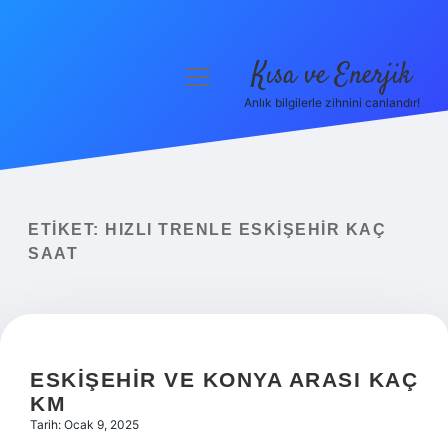
Kısa ve Enerjik
menüyü
aç
Anlık bilgilerle zihnini canlandır!
Anasayfa
Gizlilik Politikası
Yasal Uyarı
ETIKET:
HIZLI TRENLE ESKIŞEHIR KAÇ
SAAT
Hakkımızda
ESKIŞEHIR VE KONYA ARASI KAÇ
KM
Tarih: Ocak 9, 2025