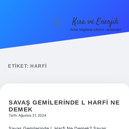
Kısa ve Enerjik
menüyü
aç
Anlık bilgilerle zihnini canlandır!
Anasayfa
Gizlilik Politikası
Yasal Uyarı
ETIKET:
HARFI
Hakkımızda
SAVAŞ GEMILERINDE L HARFI NE
DEMEK
Tarih: Ağustos 31, 2024
Savaş Gemilerinde L Harfi Ne Demek? Savaş