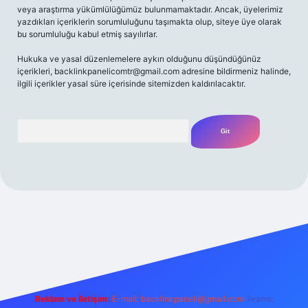
veya araştırma yükümlülüğümüz bulunmamaktadır. Ancak, üyelerimiz
yazdıkları içeriklerin sorumluluğunu taşımakta olup, siteye üye olarak
bu sorumluluğu kabul etmiş sayılırlar.
Hukuka ve yasal düzenlemelere aykırı olduğunu düşündüğünüz
içerikleri,
backlinkpanelicomtr@gmail.com
adresine bildirmeniz halinde,
ilgili içerikler yasal süre içerisinde sitemizden kaldırılacaktır.
Arama
riş adresi
Reklam ve İletişim:
E-mail:
backlinkpaneli@gmail.com
Teams: