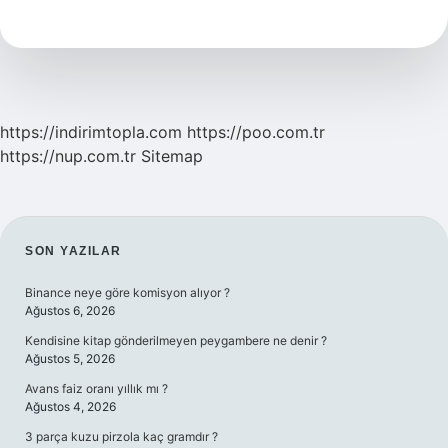
L
harfi
ne
demek
https://indirimtopla.com
https://poo.com.tr
https://nup.com.tr
Sitemap
SIDEBAR
SON YAZILAR
Binance neye göre komisyon alıyor ?
Ağustos 6, 2026
Kendisine kitap gönderilmeyen peygambere ne denir ?
Ağustos 5, 2026
Avans faiz oranı yıllık mı ?
Ağustos 4, 2026
3 parça kuzu pirzola kaç gramdır ?