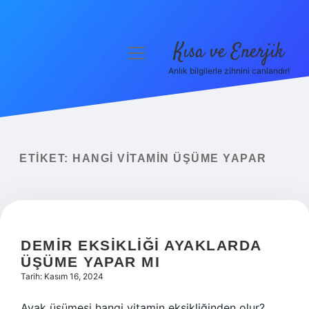
Kısa ve Enerjik
menüyü
aç
Anlık bilgilerle zihnini canlandır!
Anasayfa
Gizlilik Politikası
Yasal Uyarı
ETIKET:
HANGI VITAMIN ÜŞÜME YAPAR
Hakkımızda
DEMIR EKSIKLIĞI AYAKLARDA
ÜŞÜME YAPAR MI
Tarih: Kasım 16, 2024
Ayak üşümesi hangi vitamin eksikliğinden olur?