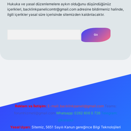
Hukuka ve yasal düzenlemelere aykırı olduğunu düşündüğünüz
içerikleri,
backlinkpanelicomtr@gmail.com
adresine bildirmeniz halinde,
ilgili içerikler yasal süre içerisinde sitemizden kaldırılacaktır.
Arama
riş adresi
Reklam ve İletişim:
E-mail:
backlinkpaneli@gmail.com
Teams:
forumhizmeti@gmail.com
Whatsapp: 0262 606 0 726
Telegram:
@karabul
Yasal Uyarı:
Sitemiz, 5651 Sayılı Kanun gereğince Bilgi Teknolojileri