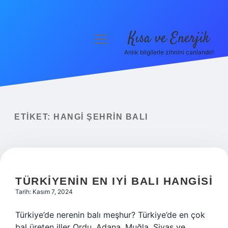
Kısa ve Enerjik
menüyü
aç
Anlık bilgilerle zihnini canlandır!
Anasayfa
Gizlilik Politikası
Yasal Uyarı
ETIKET:
HANGI ŞEHRIN BALI
Hakkımızda
TÜRKIYENIN EN IYI BALI HANGISI
Tarih: Kasım 7, 2024
Türkiye’de nerenin balı meşhur? Türkiye’de en çok
bal üreten iller Ordu, Adana, Muğla, Sivas ve